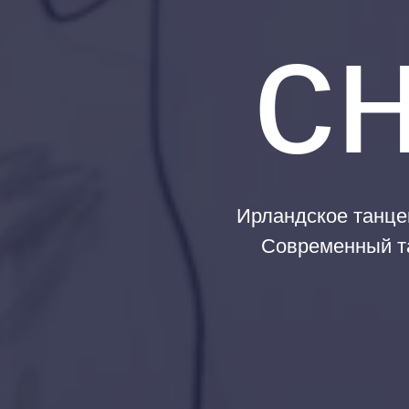
с
Ирландское танце
Современный та