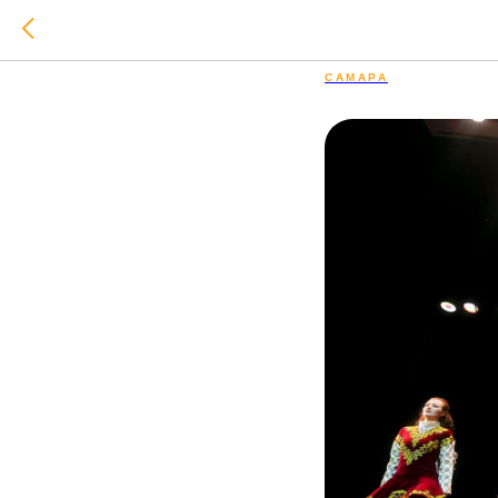
КРЦ "Зве
САМАРА